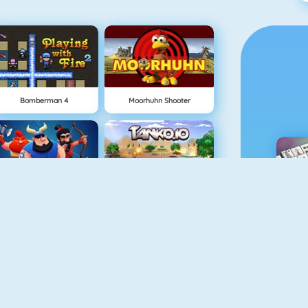
Bomberman 4
Moorhuhn Shooter
Clash Royale
Tank.io
M
The Lost Planet Tower Defense
Air Fight