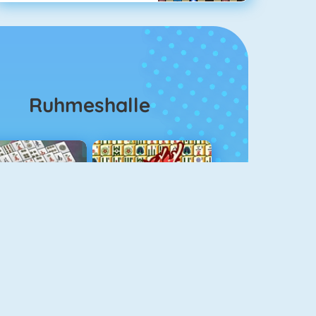
Ruhmeshalle
ahjongg Solitaire
Mahjong 4