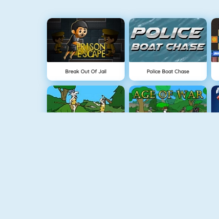
Break Out Of Jail
Police Boat Chase
Age Of War
Age Of War
Protect The Kingdom
Cursed Treasure