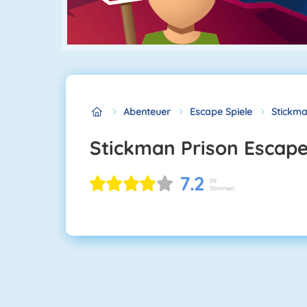
Abenteuer
Escape Spiele
Stickma
Stickman Prison Escap
7.2
99
Stimmen