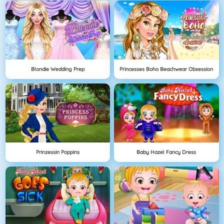
Blondie Wedding Prep
Princesses Boho Beachwear Obsession
Prinzessin Poppins
Baby Hazel Fancy Dress