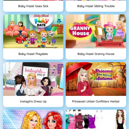
Baby Hazel Goes Sick
Baby Hazel Sibling Trouble
Baby Hazel Playdate
Baby Hazel Granny House
Instagirls Dress Up
Prinzessin Urban Outfitters Herbst