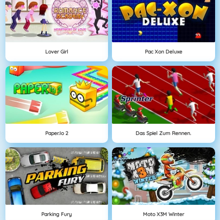
Lover Girl
Pac Xon Deluxe
Paper.io 2
Das Spiel Zum Rennen.
Parking Fury
Moto X3M Winter