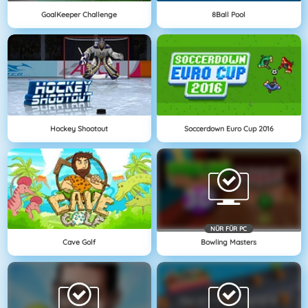
GoalKeeper Challenge
8Ball Pool
Hockey Shootout
Soccerdown Euro Cup 2016
NÜR FÜR PC
Cave Golf
Bowling Masters