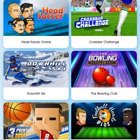
Head Soccer Online
Crossbar Challenge
Downhill Ski
The Bowling Club