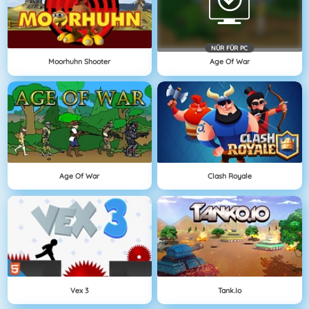
NÜR FÜR PC
Moorhuhn Shooter
Age Of War
Age Of War
Clash Royale
Vex 3
Tank.io