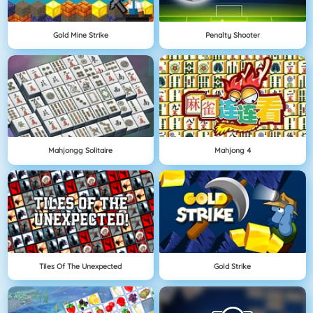
Gold Mine Strike
Penalty Shooter
Mahjongg Solitaire
Mahjong 4
Tiles Of The Unexpected
Gold Strike