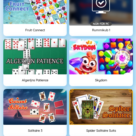
NÜR FÜR PC
Fruit Connect
Rummikub 1
Algerijns Patience
Skydom
Solitaire 3
Spider Solitaire Suits