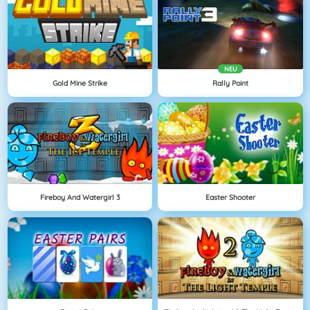
NEU
Gold Mine Strike
Rally Point
Fireboy And Watergirl 3
Easter Shooter