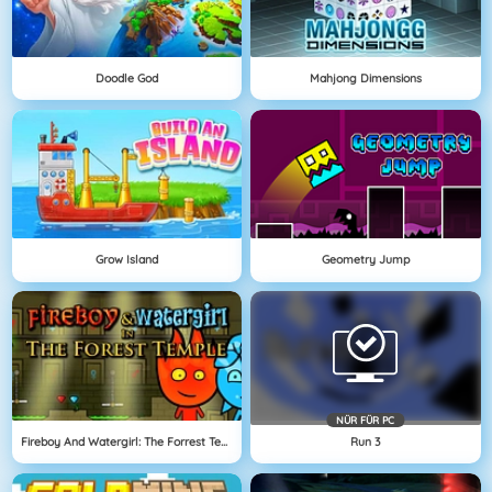
Doodle God
Mahjong Dimensions
Grow Island
Geometry Jump
NÜR FÜR PC
Fireboy And Watergirl: The Forrest Temple
Run 3