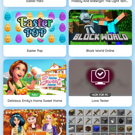
Easter Pairs
Fireboy And Watergirl: The Light Temple
Easter Pop
Block World Online
NEU
NÜR FÜR PC
Delicious: Emily's Home Sweet Home
Love Tester