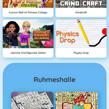
Autumn Ball At Princess College
Grindcraft
Jasmine Und Rapunzel Zelten
Physics Drop
Ruhmeshalle