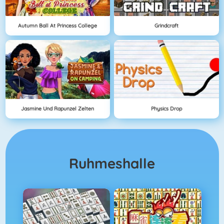
Autumn Ball At Princess College
Grindcraft
Jasmine Und Rapunzel Zelten
Physics Drop
Ruhmeshalle