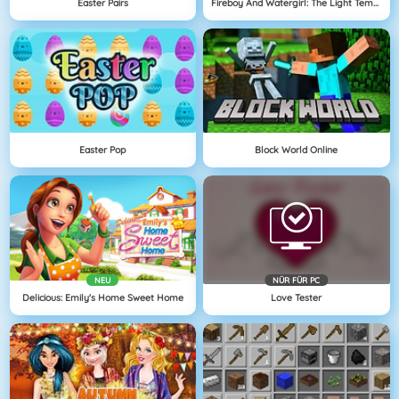
Easter Pairs
Fireboy And Watergirl: The Light Temple
Easter Pop
Block World Online
NEU
NÜR FÜR PC
Delicious: Emily's Home Sweet Home
Love Tester