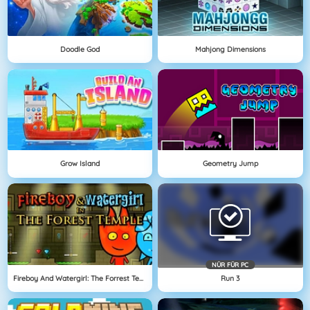
Doodle God
Mahjong Dimensions
Grow Island
Geometry Jump
NÜR FÜR PC
Fireboy And Watergirl: The Forrest Temple
Run 3