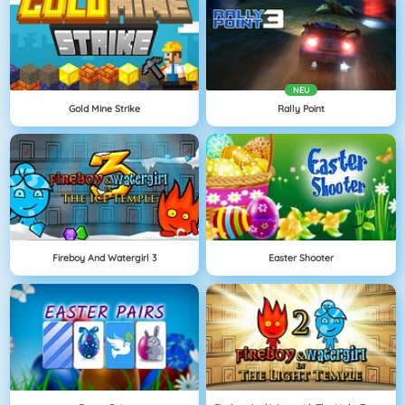
NEU
Gold Mine Strike
Rally Point
Fireboy And Watergirl 3
Easter Shooter