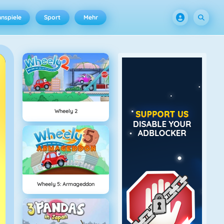
nspiele
Sport
Mehr
Wheely 2
Wheely 5: Armageddon