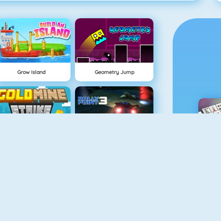
Grow Island
Geometry Jump
NEU
Gold Mine Strike
Rally Point
M
Easter Pairs
Fireboy And Watergirl: The Light Temple