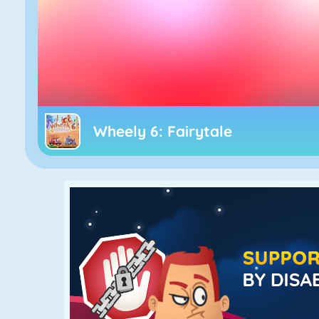
Wheely 6: Fairytale