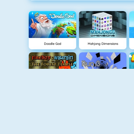
Doodle God
Mahjong Dimensions
Fireboy And Watergirl: The Forrest Temple
Run 3
Fireboy And Watergirl 3
Easter Shooter