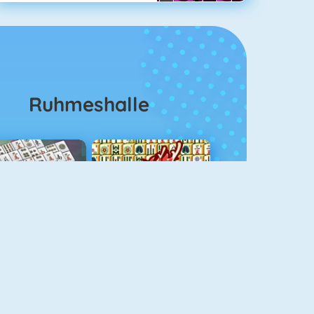
Ruhmeshalle
ahjongg Solitaire
Mahjong 4