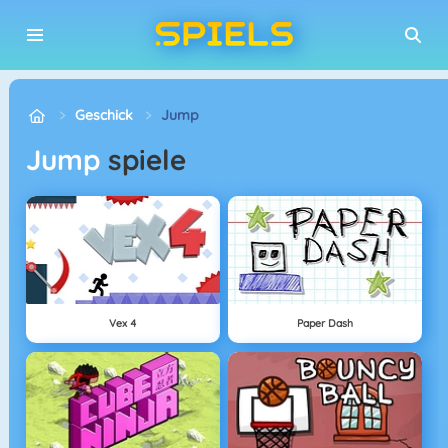
Geschick
Jump
Jump
spiele
Vex 4
Paper Dash