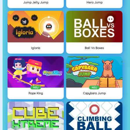
Jump Jelly Jump
Hero Jump
Igloria
Ball Vs Boxes
NEU
NEU
Rope King
Capybara Jump