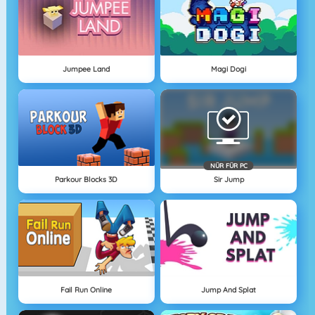
Jumpee Land
Magi Dogi
NÜR FÜR PC
Parkour Blocks 3D
Sir Jump
Fail Run Online
Jump And Splat