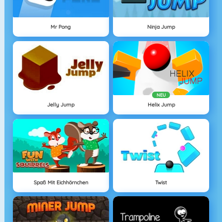
Mr Pong
Ninja Jump
NEU
Jelly Jump
Helix Jump
Spaß Mit Eichhörnchen
Twist