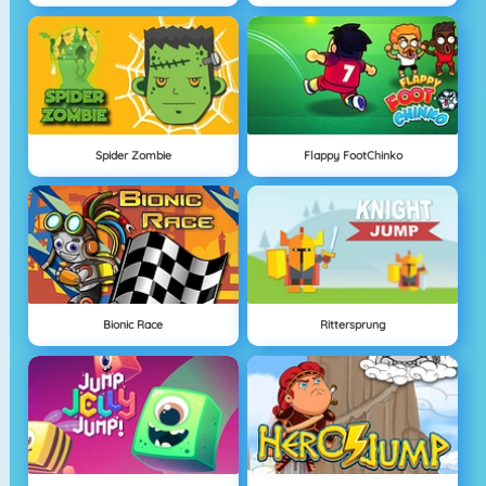
Spider Zombie
Flappy FootChinko
Bionic Race
Rittersprung