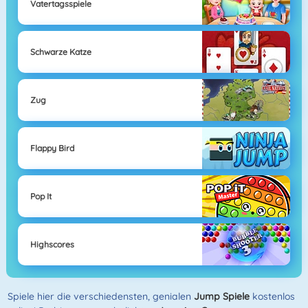
Vatertagsspiele
Schwarze Katze
Zug
Flappy Bird
Pop It
Highscores
Spiele hier die verschiedensten, genialen
Jump Spiele
kostenlos