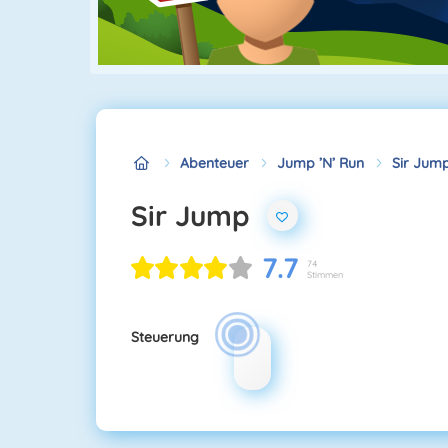
Abenteuer
Jump ’n’ Run
Sir Jum
Sir Jump
7.7
74
Stimmen
Steuerung