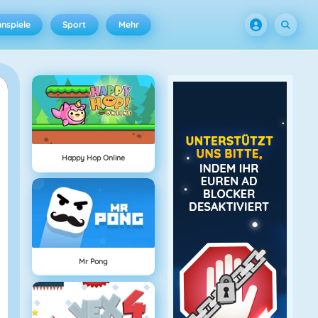
nspiele
Sport
Mehr
Happy Hop Online
Mr Pong