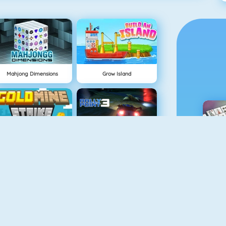
Mahjong Dimensions
Grow Island
NEU
Gold Mine Strike
Rally Point
M
Easter Pairs
Fireboy And Watergirl: The Light Temple