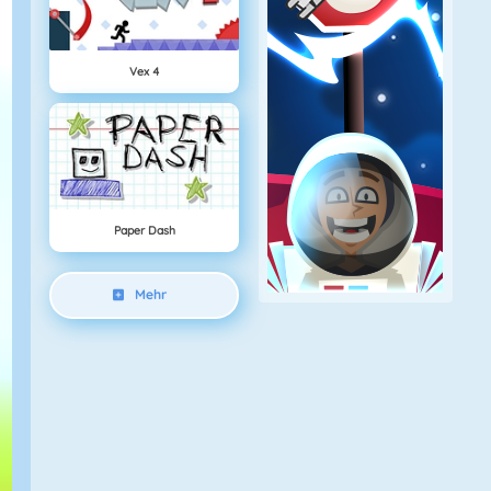
Vex 4
Paper Dash
Mehr