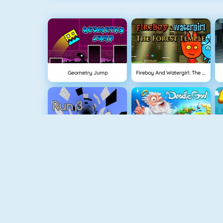
Geometry Jump
Fireboy And Watergirl: The Forrest Temple
Run 3
Doodle God
Fireboy And Watergirl 3
Easter Shooter