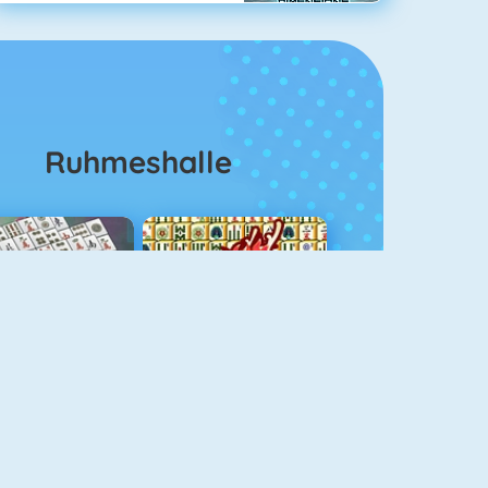
Ruhmeshalle
ahjongg Solitaire
Mahjong 4