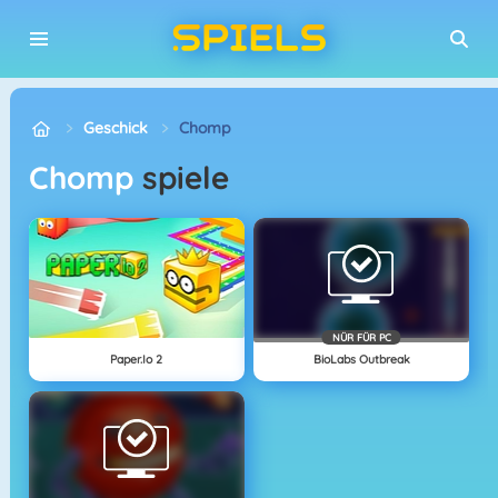
Geschick
Chomp
Chomp
spiele
NÜR FÜR PC
Paper.io 2
BioLabs Outbreak