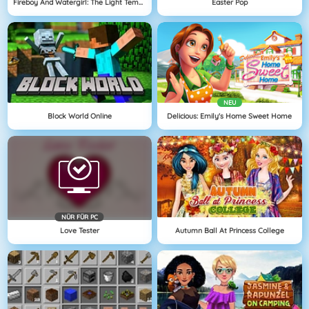
Fireboy And Watergirl: The Light Temple
Easter Pop
NEU
Block World Online
Delicious: Emily's Home Sweet Home
NÜR FÜR PC
Love Tester
Autumn Ball At Princess College