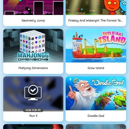
Geometry Jump
Fireboy And Watergirl: The Forrest Temple
Mahjong Dimensions
Grow Island
NÜR FÜR PC
Run 3
Doodle God