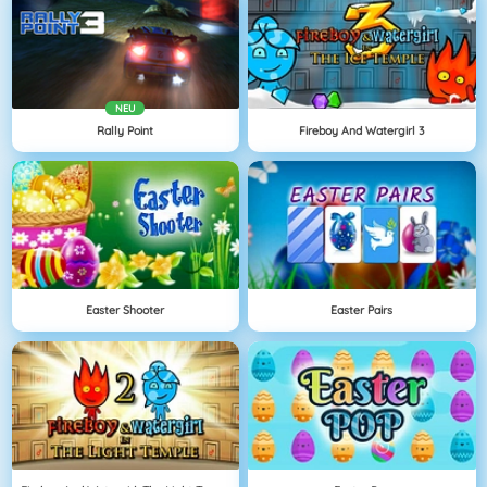
NEU
Rally Point
Fireboy And Watergirl 3
Easter Shooter
Easter Pairs