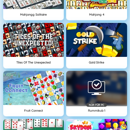
Mahjongg Solitaire
Mahjong 4
Tiles Of The Unexpected
Gold Strike
NÜR FÜR PC
Fruit Connect
Rummikub 1