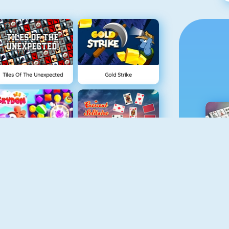
Tiles Of The Unexpected
Gold Strike
Skydom
Solitaire 3
M
Bubble Shooter 5
Mahjongcon