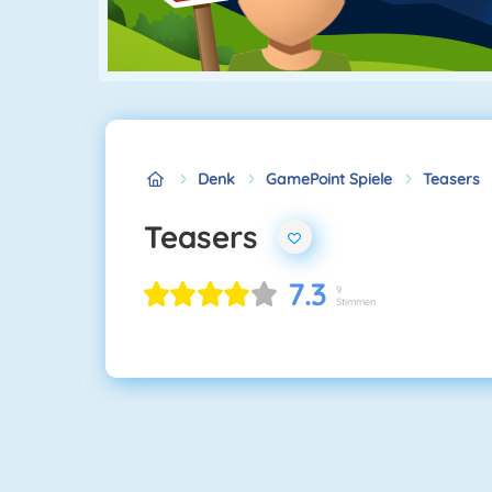
Denk
GamePoint Spiele
Teasers
Teasers
7.3
9
Stimmen