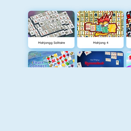
Mahjongg Solitaire
Mahjong 4
Fruit Connect
Rummikub 1
Spider Solitaire Suits
Bubble Shooter