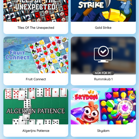
Tiles Of The Unexpected
Gold Strike
NÜR FÜR PC
Fruit Connect
Rummikub 1
Algerijns Patience
Skydom