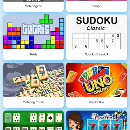
NÜR FÜR PC
Mahjongcon
Shuigo
Tetris
Sudoku Classic 1
Mahjong Titans
Uno Online