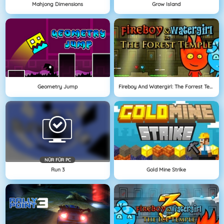
Mahjong Dimensions
Grow Island
Geometry Jump
Fireboy And Watergirl: The Forrest Temple
NÜR FÜR PC
Run 3
Gold Mine Strike