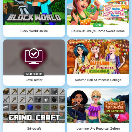
NEU
Block World Online
Delicious: Emily's Home Sweet Home
NÜR FÜR PC
Love Tester
Autumn Ball At Princess College
Grindcraft
Jasmine Und Rapunzel Zelten