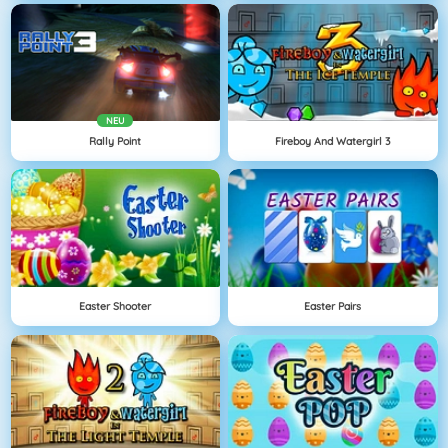
NEU
Rally Point
Fireboy And Watergirl 3
Easter Shooter
Easter Pairs