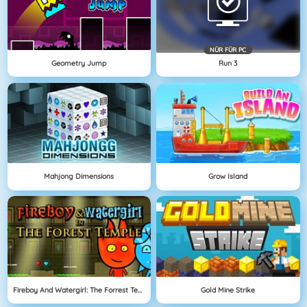
NÜR FÜR PC
Geometry Jump
Run 3
Mahjong Dimensions
Grow Island
Fireboy And Watergirl: The Forrest Temple
Gold Mine Strike