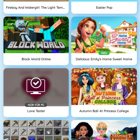
Fireboy And Watergirl: The Light Temple
Easter Pop
NEU
Block World Online
Delicious: Emily's Home Sweet Home
NÜR FÜR PC
Love Tester
Autumn Ball At Princess College