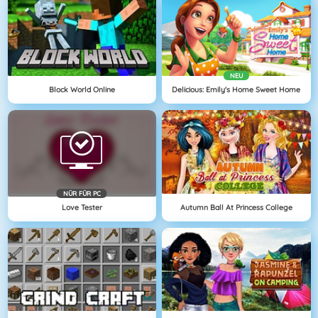
NEU
Block World Online
Delicious: Emily's Home Sweet Home
NÜR FÜR PC
Love Tester
Autumn Ball At Princess College