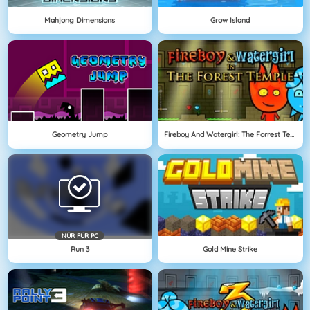
Mahjong Dimensions
Grow Island
Geometry Jump
Fireboy And Watergirl: The Forrest Temple
NÜR FÜR PC
Run 3
Gold Mine Strike