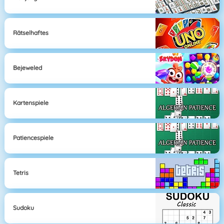
Rätselhaftes
Bejeweled
Kartenspiele
Patiencespiele
Tetris
Sudoku