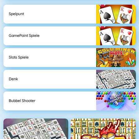
Spelpunt
GamePoint Spiele
Slots Spiele
Denk
Bubbel Shooter