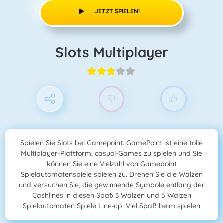
JETZT SPIELEN!
Slots Multiplayer
Spielen Sie Slots bei Gamepoint. GamePoint ist eine tolle
Multiplayer-Plattform, casual-Games zu spielen und Sie
können Sie eine Vielzahl von Gamepoint
Spielautomatenspiele spielen zu. Drehen Sie die Walzen
und versuchen Sie, die gewinnende Symbole entlang der
Cashlines in diesen Spaß 3 Walzen und 5 Walzen
Spielautomaten Spiele Line-up. Viel Spaß beim spielen