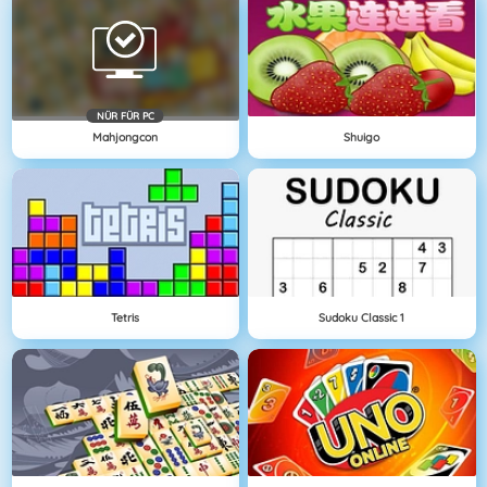
NÜR FÜR PC
Mahjongcon
Shuigo
Tetris
Sudoku Classic 1