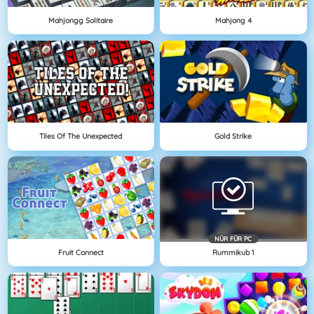
Mahjongg Solitaire
Mahjong 4
Tiles Of The Unexpected
Gold Strike
NÜR FÜR PC
Fruit Connect
Rummikub 1