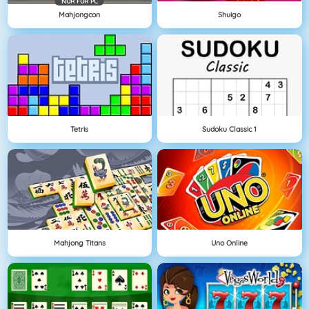
NÜR FÜR PC
Mahjongcon
Shuigo
Tetris
Sudoku Classic 1
Mahjong Titans
Uno Online