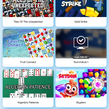
Tiles Of The Unexpected
Gold Strike
NÜR FÜR PC
Fruit Connect
Rummikub 1
Algerijns Patience
Skydom