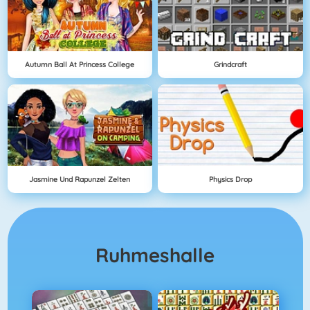
Autumn Ball At Princess College
Grindcraft
Jasmine Und Rapunzel Zelten
Physics Drop
Ruhmeshalle