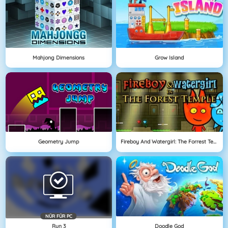
Mahjong Dimensions
Grow Island
Geometry Jump
Fireboy And Watergirl: The Forrest Temple
NÜR FÜR PC
Run 3
Doodle God