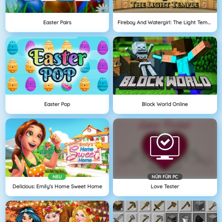
Easter Pairs
Fireboy And Watergirl: The Light Temple
Easter Pop
Block World Online
NEU
NÜR FÜR PC
Delicious: Emily's Home Sweet Home
Love Tester