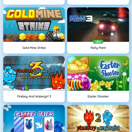
NEU
Gold Mine Strike
Rally Point
Fireboy And Watergirl 3
Easter Shooter