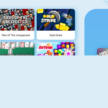
Tiles Of The Unexpected
Gold Strike
Algerijns Patience
Skydom
M
Bubble Shooter
Bubble Shooter 5