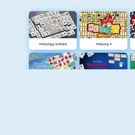
Mahjongg Solitaire
Mahjong 4
Fruit Connect
Rummikub 1
Solitaire 3
Spider Solitaire Suits