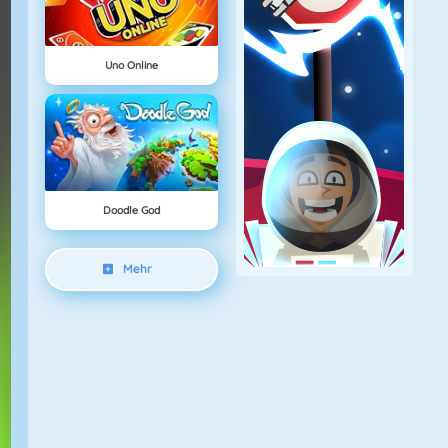
Uno Online
Doodle God
Mehr