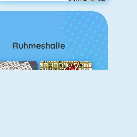
Ruhmeshalle
ahjongg Solitaire
Mahjong 4