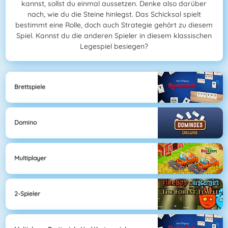
kannst, sollst du einmal aussetzen. Denke also darüber
nach, wie du die Steine hinlegst. Das Schicksal spielt
bestimmt eine Rolle, doch auch Strategie gehört zu diesem
Spiel. Kannst du die anderen Spieler in diesem klassischen
Legespiel besiegen?
Brettspiele
Domino
Multiplayer
2-Spieler