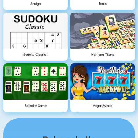
Shuigo
Tetris
Sudoku Classic 1
Mahjong Titans
Solitaire Game
Vegas World