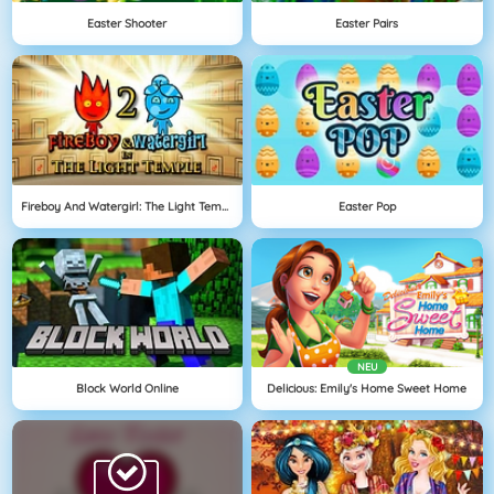
Easter Shooter
Easter Pairs
Fireboy And Watergirl: The Light Temple
Easter Pop
NEU
Block World Online
Delicious: Emily's Home Sweet Home