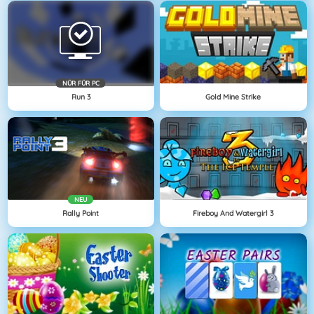
NÜR FÜR PC
Run 3
Gold Mine Strike
NEU
Rally Point
Fireboy And Watergirl 3