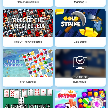
Mahjongg Solitaire
Mahjong 4
Tiles Of The Unexpected
Gold Strike
NÜR FÜR PC
Fruit Connect
Rummikub 1