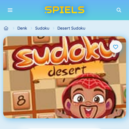
Denk
Sudoku
Desert Sudoku