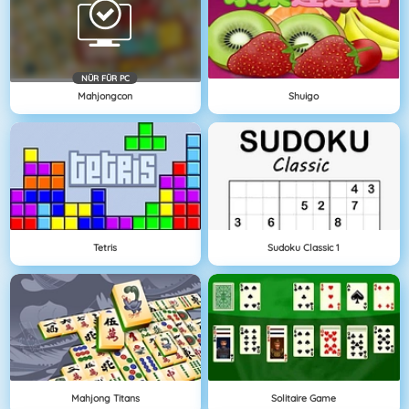
NÜR FÜR PC
Mahjongcon
Shuigo
Tetris
Sudoku Classic 1
Mahjong Titans
Solitaire Game