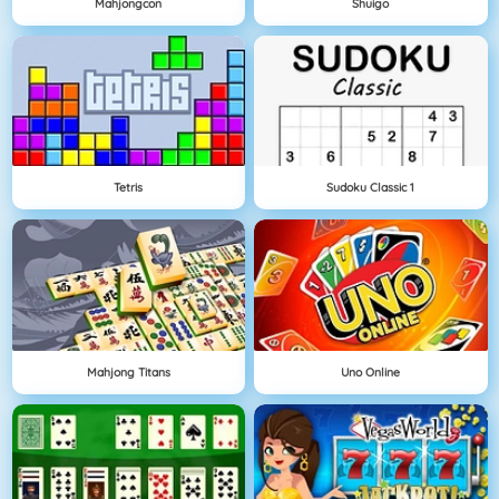
Mahjongcon
Shuigo
Tetris
Sudoku Classic 1
Mahjong Titans
Uno Online