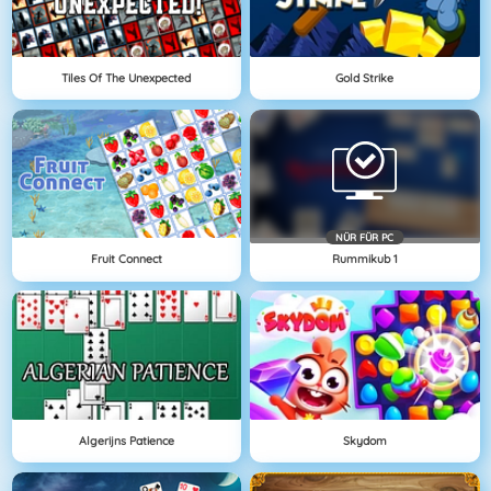
Tiles Of The Unexpected
Gold Strike
NÜR FÜR PC
Fruit Connect
Rummikub 1
Algerijns Patience
Skydom