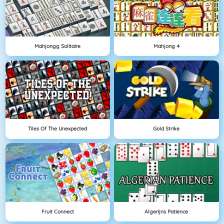
Mahjongg Solitaire
Mahjong 4
Tiles Of The Unexpected
Gold Strike
Fruit Connect
Algerijns Patience