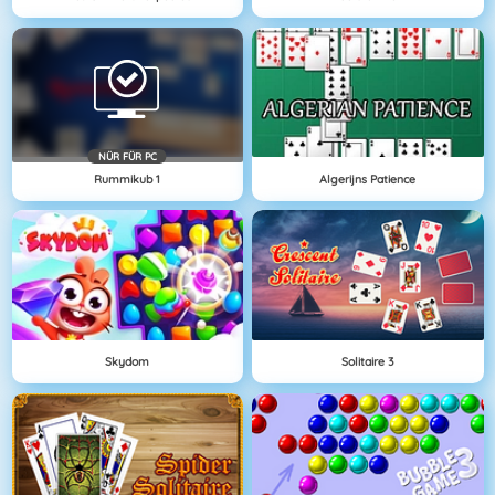
NÜR FÜR PC
Rummikub 1
Algerijns Patience
Skydom
Solitaire 3