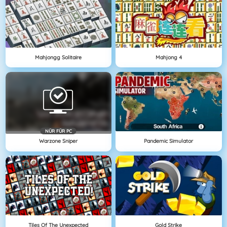
Mahjongg Solitaire
Mahjong 4
NÜR FÜR PC
Warzone Sniper
Pandemic Simulator
Tiles Of The Unexpected
Gold Strike