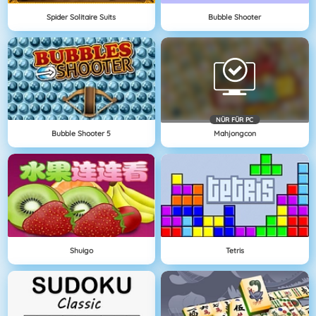
Spider Solitaire Suits
Bubble Shooter
NÜR FÜR PC
Bubble Shooter 5
Mahjongcon
Shuigo
Tetris