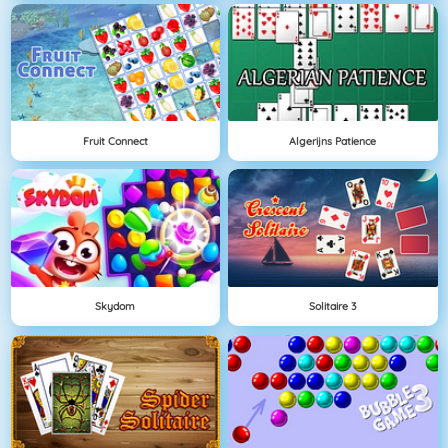
Fruit Connect
Algerijns Patience
Skydom
Solitaire 3