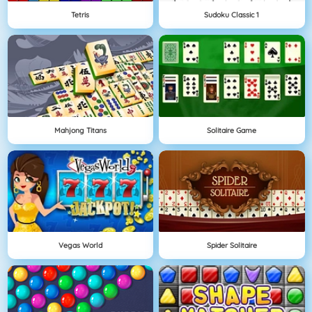
Tetris
Sudoku Classic 1
Mahjong Titans
Solitaire Game
Vegas World
Spider Solitaire