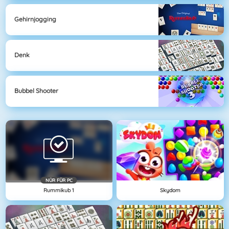
Gehirnjogging
Denk
Bubbel Shooter
NÜR FÜR PC
Rummikub 1
Skydom