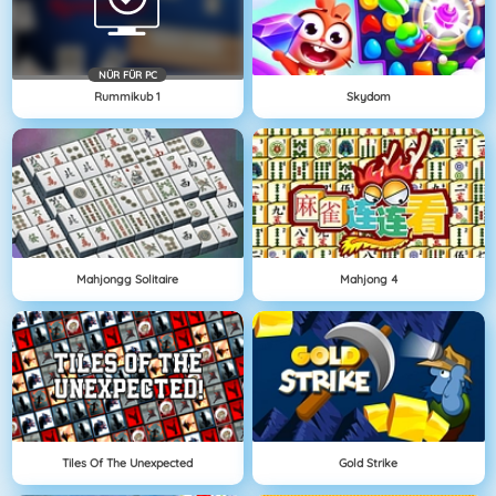
NÜR FÜR PC
Rummikub 1
Skydom
Mahjongg Solitaire
Mahjong 4
Tiles Of The Unexpected
Gold Strike