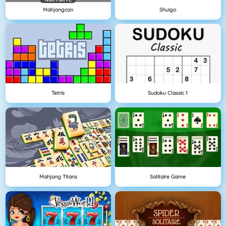
Mahjongcon
Shuigo
Tetris
Sudoku Classic 1
Mahjong Titans
Solitaire Game