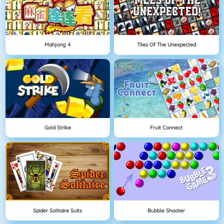
Mahjong 4
Tiles Of The Unexpected
Gold Strike
Fruit Connect
Spider Solitaire Suits
Bubble Shooter