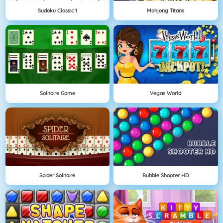
Sudoku Classic 1
Mahjong Titans
Solitaire Game
Vegas World
Spider Solitaire
Bubble Shooter HD