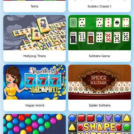
Tetris
Sudoku Classic 1
Mahjong Titans
Solitaire Game
Vegas World
Spider Solitaire