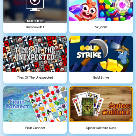
NÜR FÜR PC
Rummikub 1
Skydom
Tiles Of The Unexpected
Gold Strike
Fruit Connect
Spider Solitaire Suits