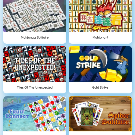
Mahjongg Solitaire
Mahjong 4
Tiles Of The Unexpected
Gold Strike