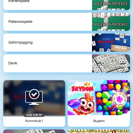
Kartenspiele
Patiencespiele
Gehirnjogging
Denk
NÜR FÜR PC
Rummikub 1
Skydom