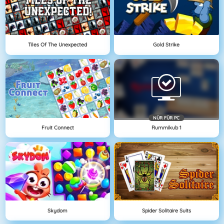
Tiles Of The Unexpected
Gold Strike
NÜR FÜR PC
Fruit Connect
Rummikub 1
Skydom
Spider Solitaire Suits