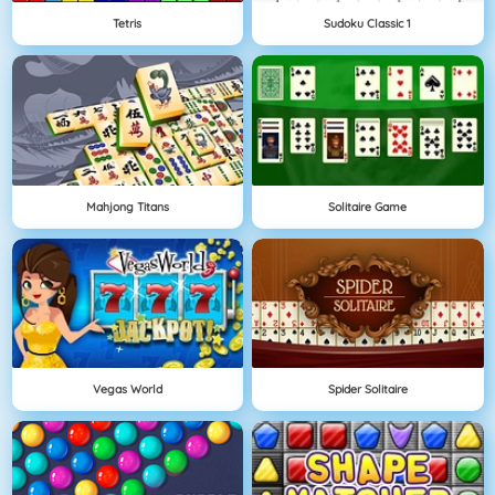
Tetris
Sudoku Classic 1
Mahjong Titans
Solitaire Game
Vegas World
Spider Solitaire