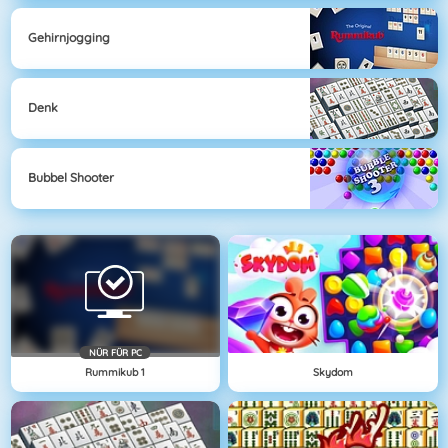
Gehirnjogging
Denk
Bubbel Shooter
NÜR FÜR PC
Rummikub 1
Skydom