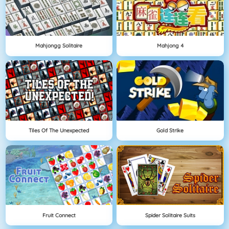
Mahjongg Solitaire
Mahjong 4
Tiles Of The Unexpected
Gold Strike
Fruit Connect
Spider Solitaire Suits