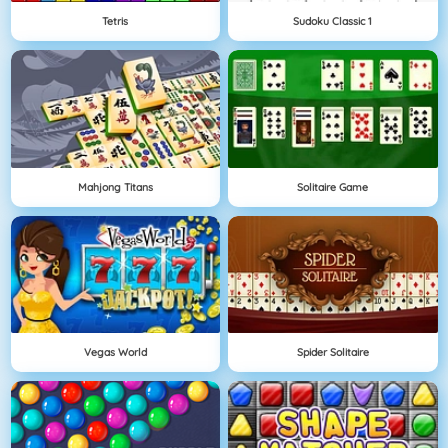
Tetris
Sudoku Classic 1
Mahjong Titans
Solitaire Game
Vegas World
Spider Solitaire