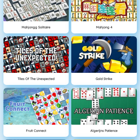
Mahjongg Solitaire
Mahjong 4
Tiles Of The Unexpected
Gold Strike
Fruit Connect
Algerijns Patience