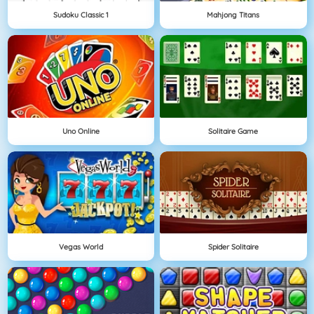
Sudoku Classic 1
Mahjong Titans
Uno Online
Solitaire Game
Vegas World
Spider Solitaire