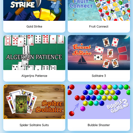
Gold Strike
Fruit Connect
Algerijns Patience
Solitaire 3
Spider Solitaire Suits
Bubble Shooter