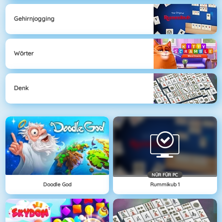
Gehirnjogging
Wörter
Denk
NÜR FÜR PC
Doodle God
Rummikub 1