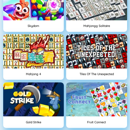
Skydom
Mahjongg Solitaire
Mahjong 4
Tiles Of The Unexpected
Gold Strike
Fruit Connect