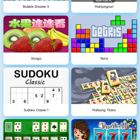
NÜR FÜR PC
Bubble Shooter 5
Mahjongcon
Shuigo
Tetris
Sudoku Classic 1
Mahjong Titans