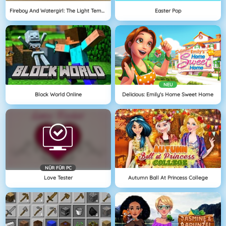
Fireboy And Watergirl: The Light Temple
Easter Pop
NEU
Block World Online
Delicious: Emily's Home Sweet Home
NÜR FÜR PC
Love Tester
Autumn Ball At Princess College