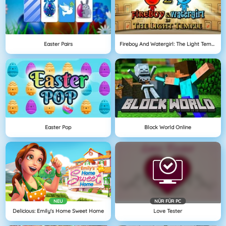
Easter Pairs
Fireboy And Watergirl: The Light Temple
Easter Pop
Block World Online
NEU
NÜR FÜR PC
Delicious: Emily's Home Sweet Home
Love Tester