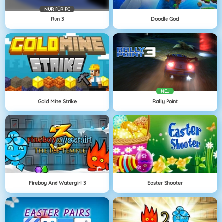
NÜR FÜR PC
Run 3
Doodle God
NEU
Gold Mine Strike
Rally Point
Fireboy And Watergirl 3
Easter Shooter