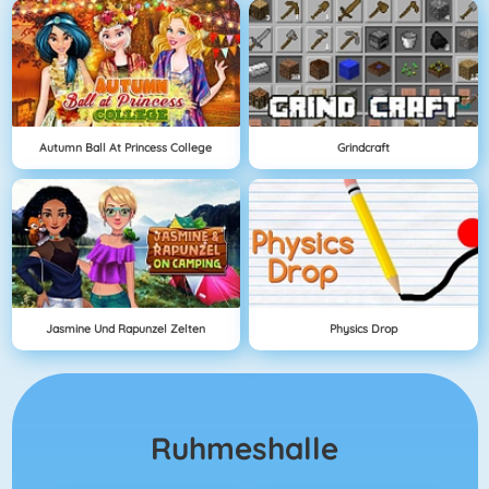
Autumn Ball At Princess College
Grindcraft
Jasmine Und Rapunzel Zelten
Physics Drop
Ruhmeshalle