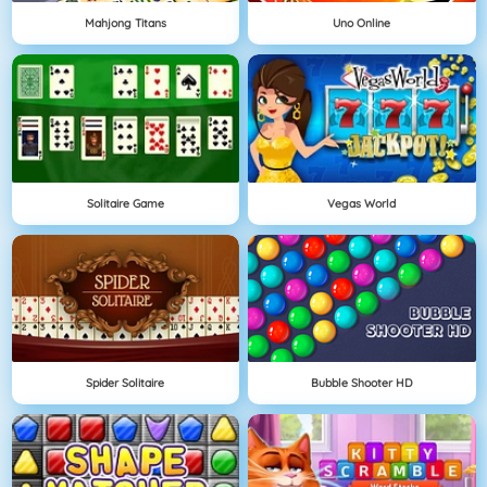
Mahjong Titans
Uno Online
Solitaire Game
Vegas World
Spider Solitaire
Bubble Shooter HD