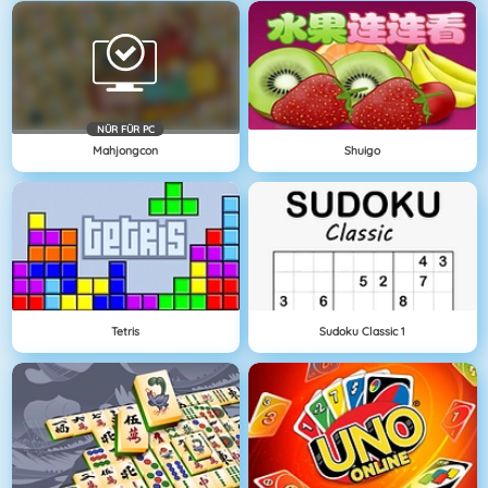
NÜR FÜR PC
Mahjongcon
Shuigo
Tetris
Sudoku Classic 1