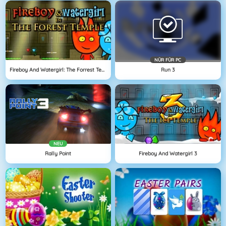
NÜR FÜR PC
Fireboy And Watergirl: The Forrest Temple
Run 3
NEU
Rally Point
Fireboy And Watergirl 3