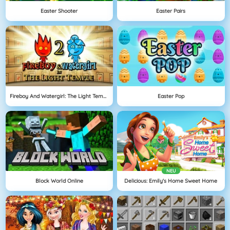
Easter Shooter
Easter Pairs
Fireboy And Watergirl: The Light Temple
Easter Pop
NEU
Block World Online
Delicious: Emily's Home Sweet Home