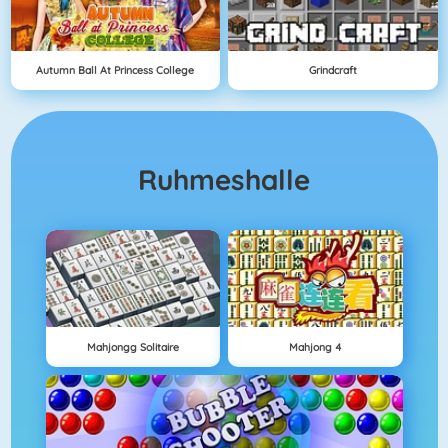
Autumn Ball At Princess College
Grindcraft
Ruhmeshalle
Mahjongg Solitaire
Mahjong 4