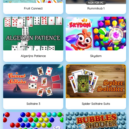
NÜR FÜR PC
Fruit Connect
Rummikub 1
Algerijns Patience
Skydom
Solitaire 3
Spider Solitaire Suits