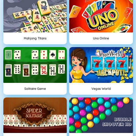
Mahjong Titans
Uno Online
Solitaire Game
Vegas World