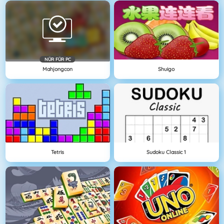
NÜR FÜR PC
Mahjongcon
Shuigo
Tetris
Sudoku Classic 1