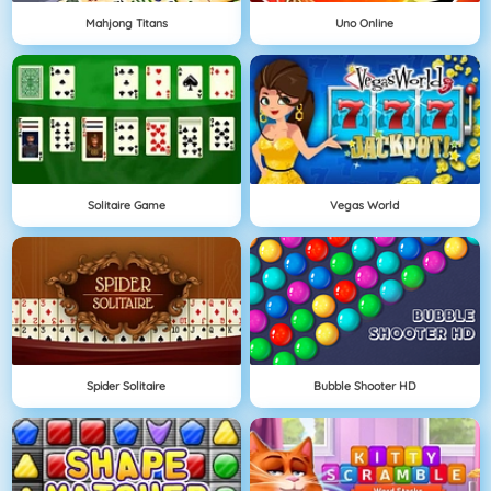
Mahjong Titans
Uno Online
Solitaire Game
Vegas World
Spider Solitaire
Bubble Shooter HD