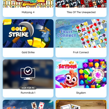
Mahjong 4
Tiles Of The Unexpected
Gold Strike
Fruit Connect
NÜR FÜR PC
Rummikub 1
Skydom