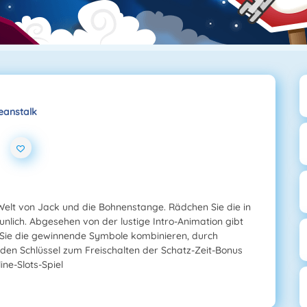
eanstalk
Welt von Jack und die Bohnenstange. Rädchen Sie die in
nlich. Abgesehen von der lustige Intro-Animation gibt
e Sie die gewinnende Symbole kombinieren, durch
den Schlüssel zum Freischalten der Schatz-Zeit-Bonus
ine-Slots-Spiel