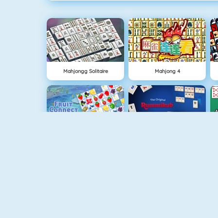
Mahjongg Solitaire
Mahjong 4
Fruit Connect
Rummikub 1
Solitaire 3
Spider Solitaire Suits