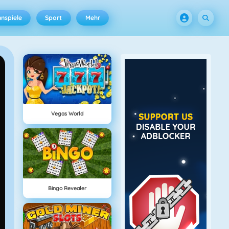
nspiele
Sport
Mehr
Vegas World
Bingo Revealer